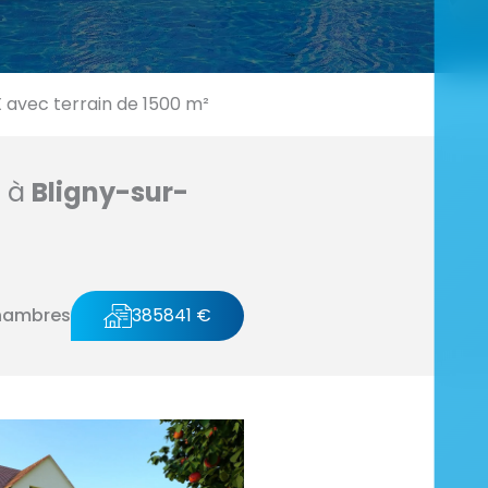
vec terrain de 1500 m²
n à
Bligny-sur-
hambres
385841 €