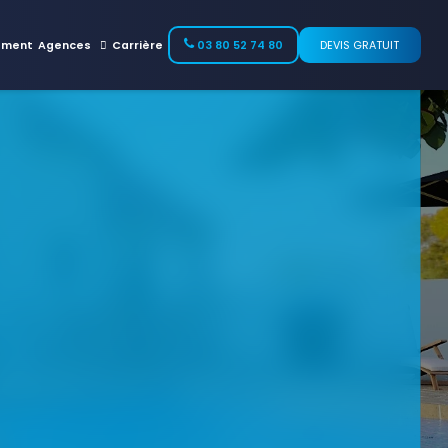
ement
Agences
Carrière
03 80 52 74 80
DEVIS GRATUIT