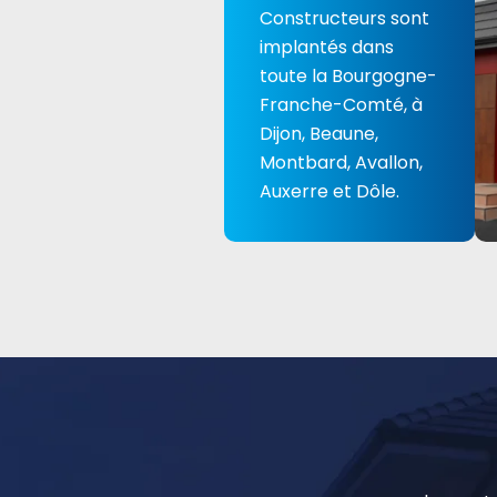
Constructeurs sont
implantés dans
toute la Bourgogne-
Franche-Comté, à
Dijon, Beaune,
Montbard, Avallon,
Auxerre et Dôle.