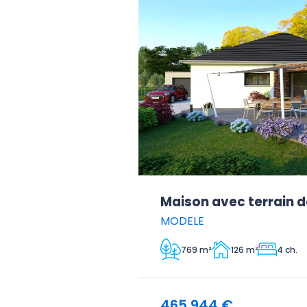
Maison avec terrain d
MODELE
769 m²
126 m²
4 ch.
465 944 €