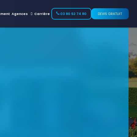
ement
Agences
Carrière
03 80 52 74 80
DEVIS GRATUIT