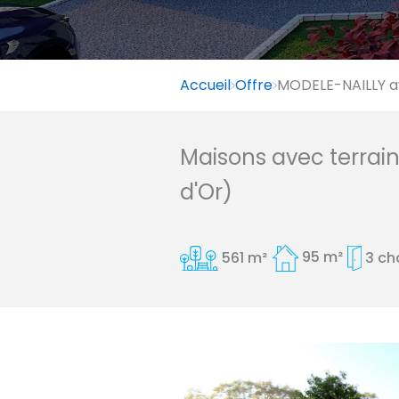
Accueil
Offre
MODELE-NAILLY av
Maisons avec terrai
d'Or)
561 m²
95 m²
3 c