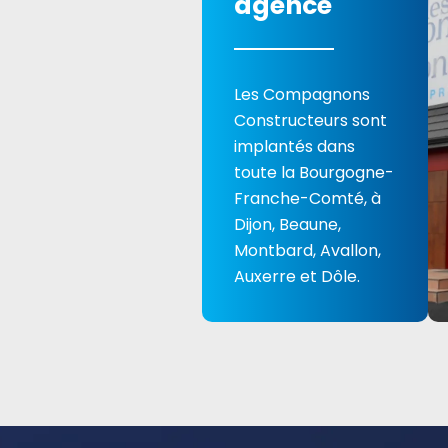
agence
Les Compagnons
Constructeurs sont
implantés dans
toute la Bourgogne-
Franche-Comté, à
Dijon, Beaune,
Montbard, Avallon,
Auxerre et Dôle.