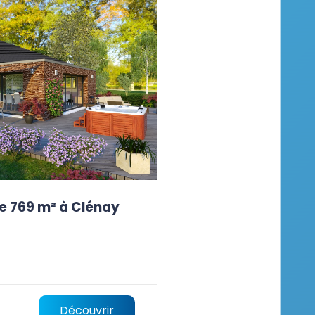
e 769 m² à Clénay
Découvrir