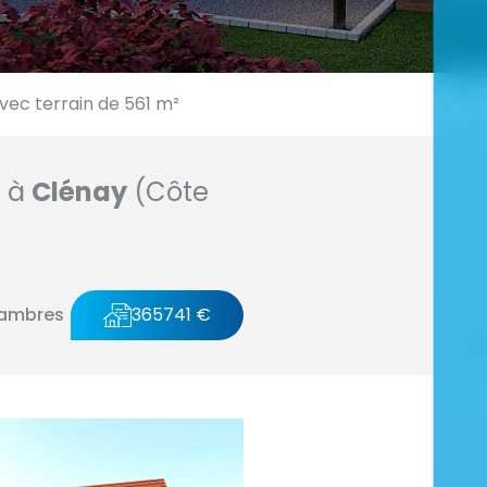
ec terrain de 561 m²
n à
Clénay
(Côte
hambres
365741 €