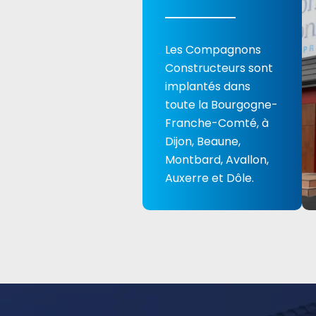
Les Compagnons
Constructeurs sont
implantés dans
toute la Bourgogne-
Franche-Comté, à
Dijon, Beaune,
Montbard, Avallon,
Auxerre et Dôle.