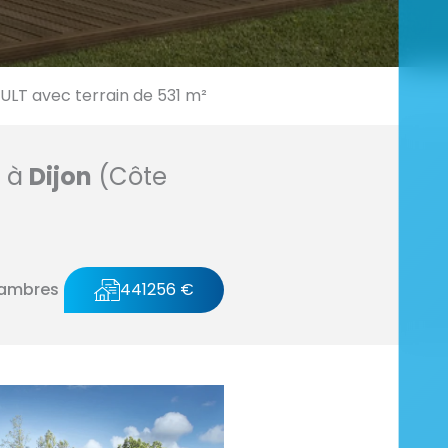
T avec terrain de 531 m²
n à
Dijon
(Côte
hambres
441256 €