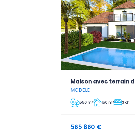
Maison avec terrain d
MODELE
550 m²
150 m²
3 ch.
565 860 €