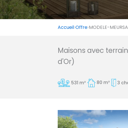
Accueil
Offre
MODELE-MEURSAUL
Maisons avec terrai
d'Or)
531 m²
80 m²
3 c