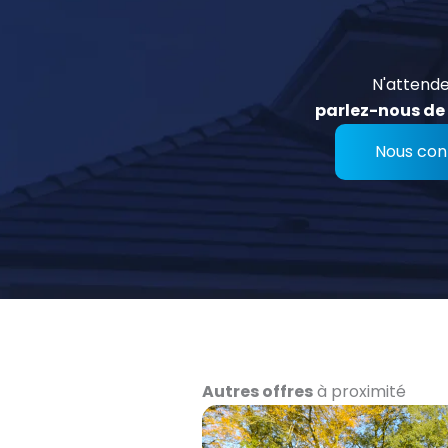
N'attende
parlez-nous de 
Nous con
Autres offres
à proximité