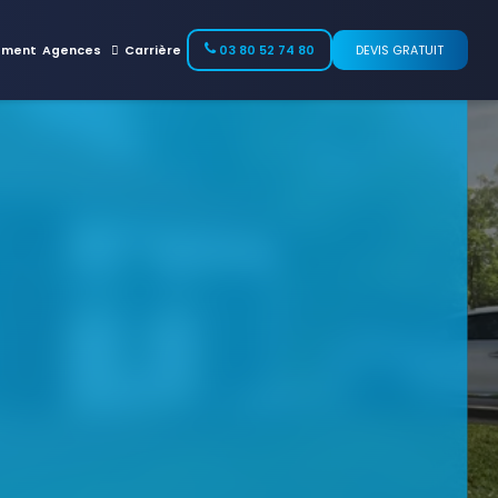
ement
Agences
Carrière
03 80 52 74 80
DEVIS GRATUIT