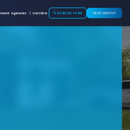
ement
Agences
Carrière
03 80 52 74 80
DEVIS GRATUIT