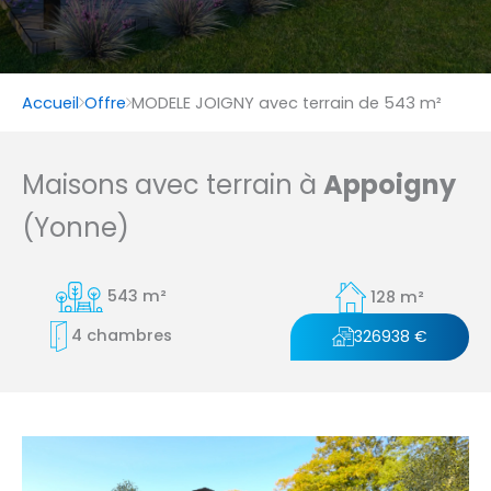
Accueil
Offre
MODELE JOIGNY avec terrain de 543 m²
Maisons avec terrain à
Appoigny
(Yonne)
543 m²
128 m²
4 chambres
326938 €