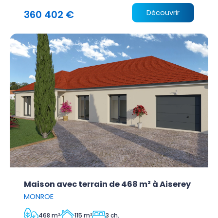
360 402 €
Découvrir
Maison avec terrain de 468 m² à Aiserey
MONROE
468 m²
115 m²
3 ch.