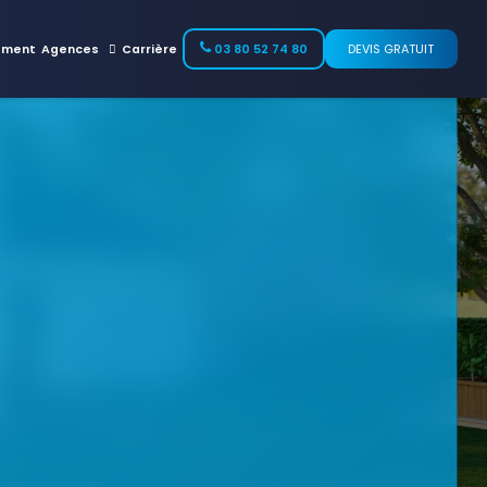
ement
Agences
Carrière
03 80 52 74 80
DEVIS GRATUIT