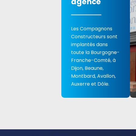
agence
Les Compagnons
Constructeurs sont
implantés dans
toute la Bourgogne-
Franche-Comté, à
Dijon, Beaune,
Montbard, Avallon,
Auxerre et Dôle.