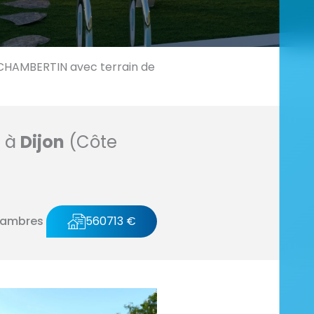
HAMBERTIN avec terrain de
n à
Dijon
(Côte
hambres
560713 €