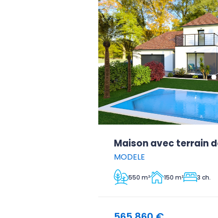
Maison avec terrain d
MODELE
550 m²
150 m²
3 ch.
565 860 €