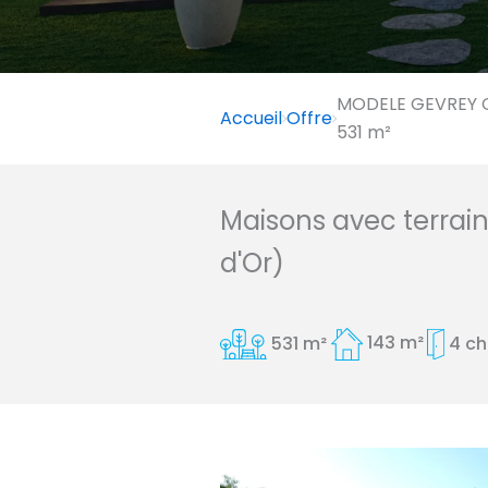
MODELE GEVREY C
Accueil
Offre
531 m²
Maisons avec terrai
d'Or)
531 m²
143 m²
4 c