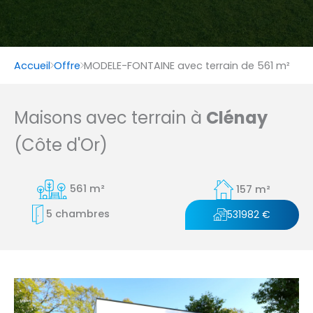
Accueil
Offre
MODELE-FONTAINE avec terrain de 561 m²
Maisons avec terrain à
Clénay
(Côte d'Or)
561 m²
157 m²
5 chambres
531982 €