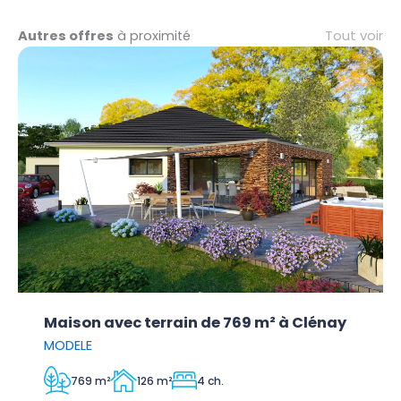
Tout voir
Autres offres
à proximité
Maison avec terrain de 769 m² à Clénay
MODELE
769 m²
126 m²
4 ch.