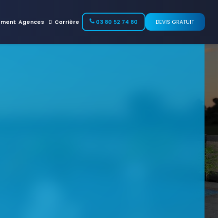
ement
Agences
Carrière
03 80 52 74 80
DEVIS GRATUIT