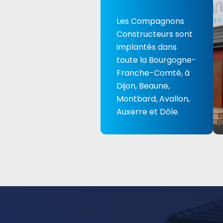
Les Compagnons
Constructeurs sont
implantés dans
toute la Bourgogne-
Franche-Comté, à
Dijon, Beaune,
Montbard, Avallon,
Auxerre et Dôle.