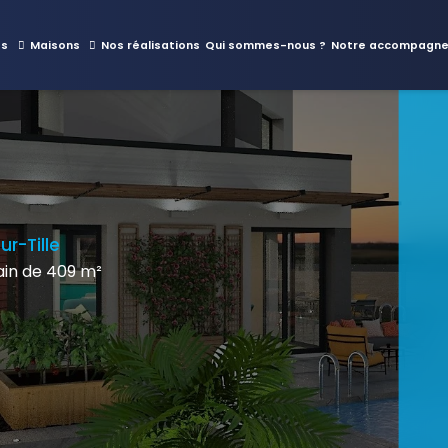
es
Maisons
Nos réalisations
Qui sommes-nous ?
Notre accompagn
ur-Tille
in de 409 m²