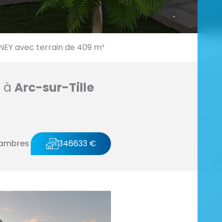
Y avec terrain de 409 m²
n à
Arc-sur-Tille
hambres
346633 €