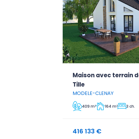
Maison avec terrain d
Tille
MODELE-CLENAY
409 m²
164 m²
3 ch.
416 133 €