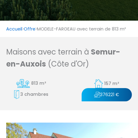
Accueil
Offre
MODELE-FARGEAU avec terrain de 813 m²
Maisons avec terrain à
Semur-
en-Auxois
(Côte d'Or)
813 m²
157 m²
3 chambres
376221 €