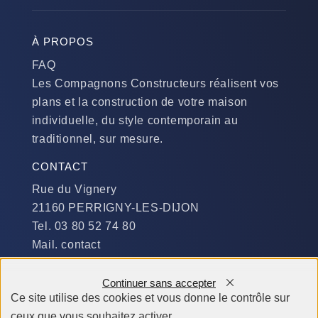
À PROPOS
FAQ
Les Compagnons Constructeurs réalisent vos
plans et la construction de votre maison
individuelle, du style contemporain au
traditionnel, sur mesure.
CONTACT
Rue du Vignery
21160 PERRIGNY-LES-DIJON
Tel. 03 80 52 74 80
Mail. contact
DISPONIBILITÉ
Continuer sans accepter
Du Lundi au Jeudi :
Ce site utilise des cookies et vous donne le contrôle sur
​de 9 h à 12 h et de 14 h à 19 h
ceux que vous souhaitez activer