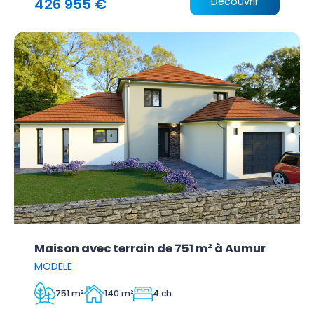
426 955 €
Découvrir
Maison avec terrain de 751 m² à Aumur
MODELE
751 m²
140 m²
4 ch.