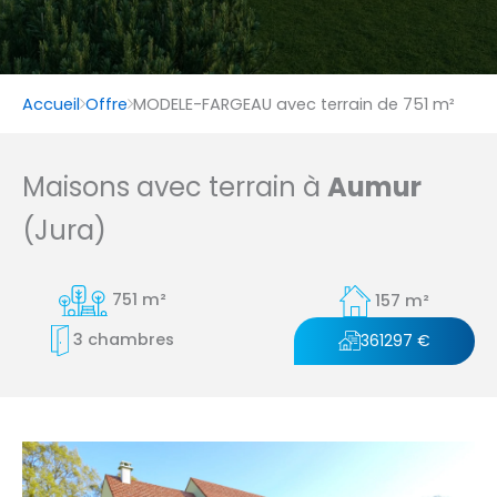
Accueil
Offre
MODELE-FARGEAU avec terrain de 751 m²
Maisons avec terrain à
Aumur
(Jura)
751 m²
157 m²
3 chambres
361297 €