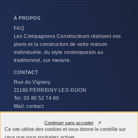
À PROPOS
FAQ
Les Compagnons Constructeurs réalisent vos
plans et la construction de votre maison
individuelle, du style contemporain au
traditionnel, sur mesure.
CONTACT
Rue du Vignery
21160 PERRIGNY-LES-DIJON
Tel. 03 80 52 74 80
Mail. contact
DISPONIBILITÉ
Continuer sans accepter
Du Lundi au Jeudi :
Ce site utilise des cookies et vous donne le contrôle sur
​de 9 h à 12 h et de 14 h à 19 h
ceux que vous souhaitez activer