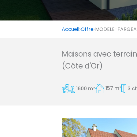
Accueil
Offre
MODELE-FARGEAU 
Maisons avec terrai
(Côte d'Or)
1600 m²
157 m²
3 c