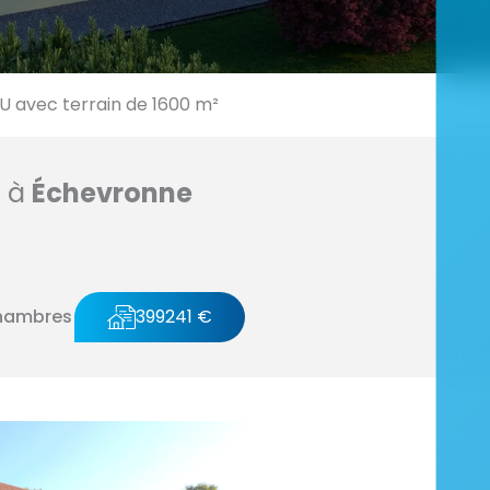
avec terrain de 1600 m²
n à
Échevronne
hambres
399241 €