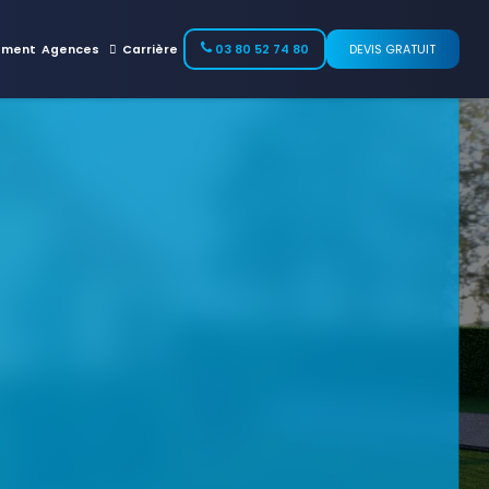
ement
Agences
Carrière
03 80 52 74 80
DEVIS GRATUIT