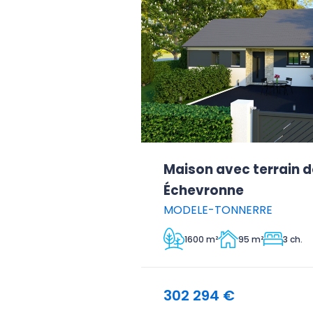
Maison avec terrain d
Échevronne
MODELE-TONNERRE
1600 m²
95 m²
3 ch.
302 294 €