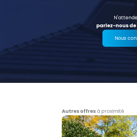
N'attende
parlez-nous de 
Nous con
Autres offres
à proximité