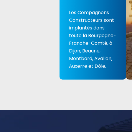
Les Compagnons
Constructeurs sont
implantés dans
toute la Bourgogne-
Franche-Comté, à
Dijon, Beaune,
Montbard, Avallon,
Auxerre et Dôle.