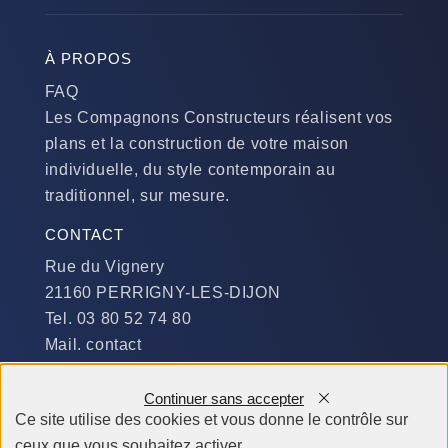
À PROPOS
FAQ
Les Compagnons Constructeurs réalisent vos
plans et la construction de votre maison
individuelle, du style contemporain au
traditionnel, sur mesure.
CONTACT
Rue du Vignery
21160 PERRIGNY-LES-DIJON
Tel. 03 80 52 74 80
Mail. contact
DISPONIBILITÉ
Continuer sans accepter
Du Lundi au Jeudi :
Ce site utilise des cookies et vous donne le contrôle sur
​de 9 h à 12 h et de 14 h à 19 h
ceux que vous souhaitez activer