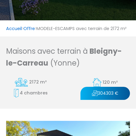
Accueil
Offre
MODELE-ESCAMPS avec terrain de 2172 m²
Maisons avec terrain à
Bleigny-
le-Carreau
(Yonne)
2172 m²
120 m²
4 chambres
304303 €