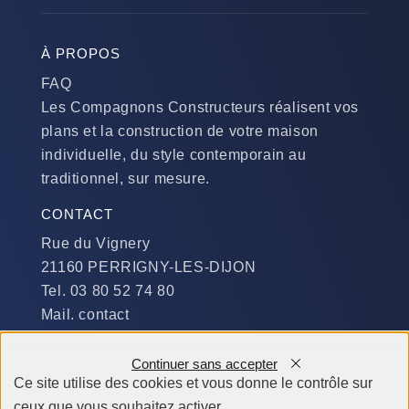
À PROPOS
FAQ
Les Compagnons Constructeurs réalisent vos
plans et la construction de votre maison
individuelle, du style contemporain au
traditionnel, sur mesure.
CONTACT
Rue du Vignery
21160 PERRIGNY-LES-DIJON
Tel. 03 80 52 74 80
Mail. contact
DISPONIBILITÉ
Continuer sans accepter
Du Lundi au Jeudi :
Ce site utilise des cookies et vous donne le contrôle sur
​de 9 h à 12 h et de 14 h à 19 h
ceux que vous souhaitez activer