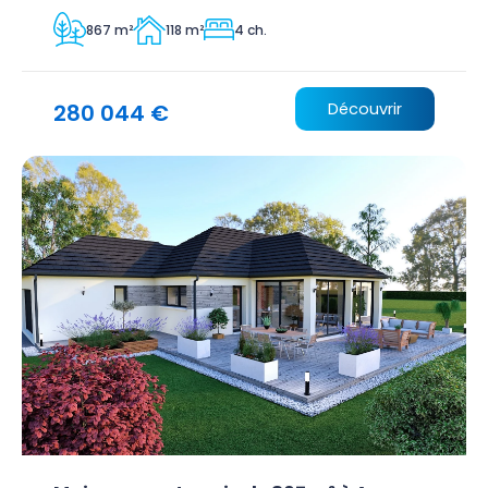
867 m²
118 m²
4 ch.
280 044 €
Découvrir