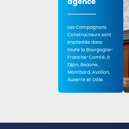
agence
Les Compagnons
Constructeurs sont
implantés dans
toute la Bourgogne-
Franche-Comté, à
Dijon, Beaune,
Montbard, Avallon,
Auxerre et Dôle.