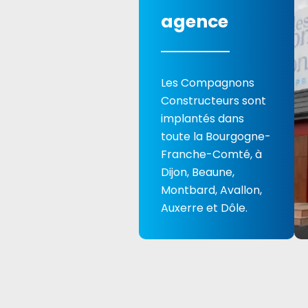
agence
Les Compagnons
Constructeurs sont
implantés dans
toute la Bourgogne-
Franche-Comté, à
Dijon, Beaune,
Montbard, Avallon,
Auxerre et Dôle.