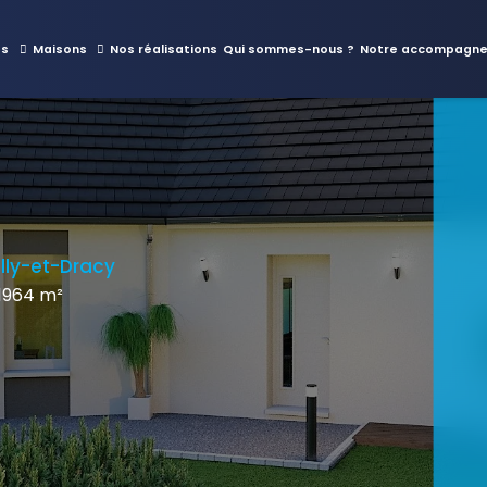
es
Maisons
Nos réalisations
Qui sommes-nous ?
Notre accompagn
lly-et-Dracy
1964 m²