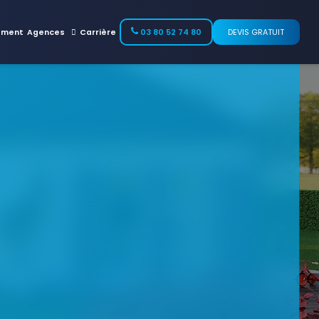
ement
Agences
Carrière
03 80 52 74 80
DEVIS GRATUIT