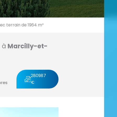
c terrain de 1964 m²
n à
Marcilly-et-
280987
€
res