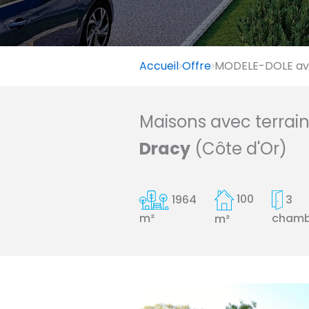
Accueil
Offre
MODELE-DOLE ave
Maisons avec terrai
Dracy
(Côte d'Or)
1964
100
3
chamb
m²
m²