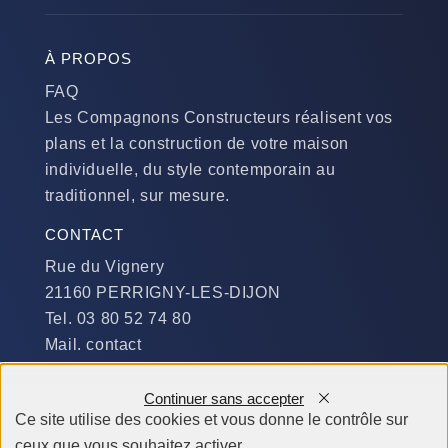
À PROPOS
FAQ
Les Compagnons Constructeurs réalisent vos
plans et la construction de votre maison
individuelle, du style contemporain au
traditionnel, sur mesure.
CONTACT
Rue du Vignery
21160 PERRIGNY-LES-DIJON
Tel. 03 80 52 74 80
Mail. contact
DISPONIBILITÉ
Continuer sans accepter
Du Lundi au Jeudi :
Ce site utilise des cookies et vous donne le contrôle sur
​de 9 h à 12 h et de 14 h à 19 h
ceux que vous souhaitez activer