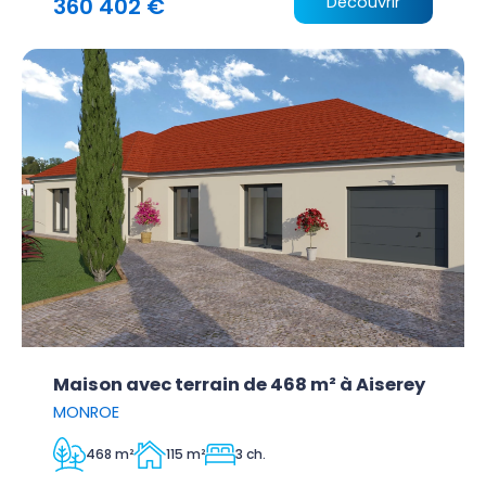
360 402 €
Découvrir
Maison avec terrain de 468 m² à Aiserey
MONROE
468 m²
115 m²
3 ch.