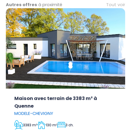
Tout voir
Autres offres
à proximité
Maison avec terrain de 3383 m² à
Quenne
MODELE-CHEVIGNY
3383 m²
130 m²
3 ch.