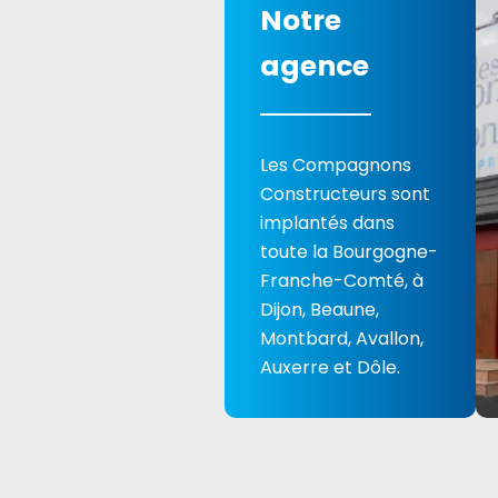
Notre
agence
Les Compagnons
Constructeurs sont
implantés dans
toute la Bourgogne-
Franche-Comté, à
Dijon, Beaune,
Montbard, Avallon,
Auxerre et Dôle.