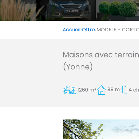
Accueil
Offre
MODELE – CORTON
Maisons avec terrai
(Yonne)
1260 m²
99 m²
4 c