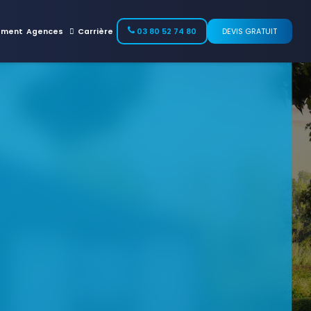
ement
Agences
Carrière
03 80 52 74 80
DEVIS GRATUIT