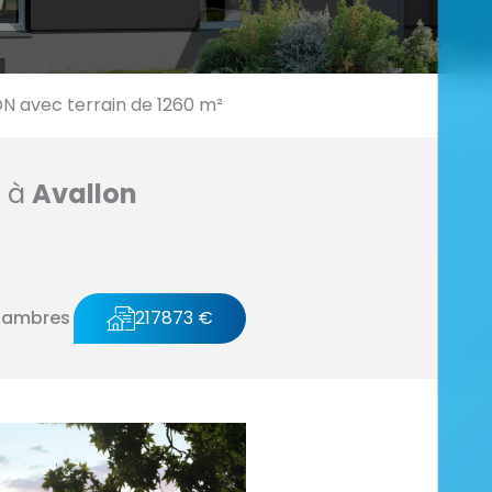
 avec terrain de 1260 m²
n à
Avallon
hambres
217873 €