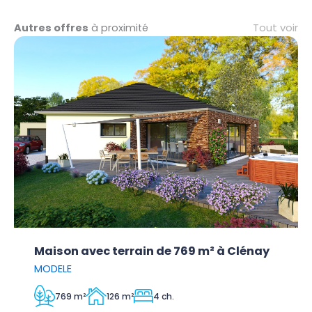
Tout voir
Autres offres
à proximité
Maison avec terrain de 769 m² à Clénay
MODELE
769 m²
126 m²
4 ch.