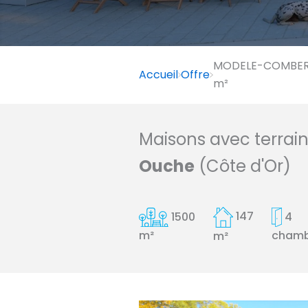
MODELE-COMBERTA
Accueil
Offre
m²
Maisons avec terrai
Ouche
(Côte d'Or)
1500
147
4
chamb
m²
m²