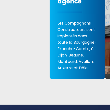
agence
Les Compagnons
Constructeurs sont
implantés dans
toute la Bourgogne-
Franche-Comté, à
Dijon, Beaune,
Montbard, Avallon,
Auxerre et Dôle.