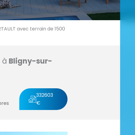
ULT avec terrain de 1500
n à
Bligny-sur-
332603
€
res