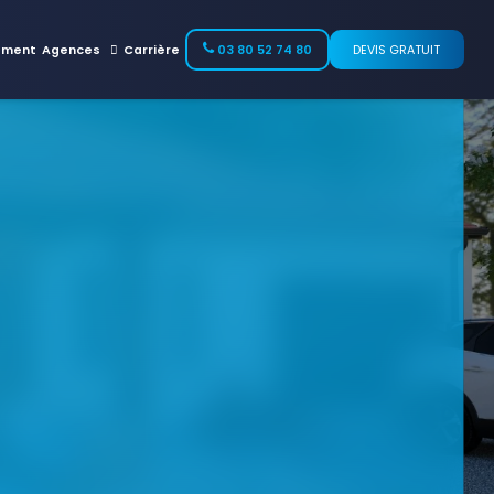
ement
Agences
Carrière
03 80 52 74 80
DEVIS GRATUIT