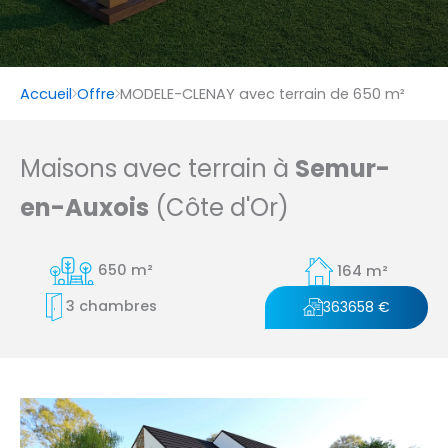
Accueil
Offre
MODELE-CLENAY avec terrain de 650 m²
Maisons avec terrain à
Semur-
en-Auxois
(Côte d'Or)
650 m²
164 m²
3 chambres
363658 €