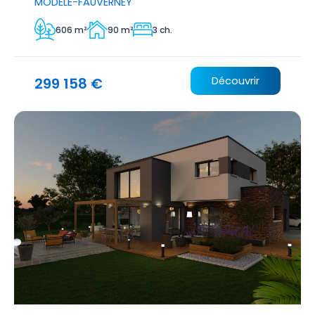
MODELE-FAUVERNEY
606 m²
90 m²
3 ch.
299 158 €
Découvrir