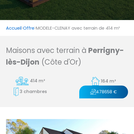
Accueil
Offre
MODELE-CLENAY avec terrain de 414 m²
Maisons avec terrain à
Perrigny-
lès-Dijon
(Côte d'Or)
414 m²
164 m²
3 chambres
478658 €