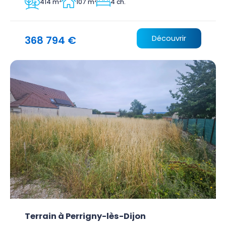
414 m²
107 m²
4 ch.
368 794 €
Découvrir
Terrain à Perrigny-lès-Dijon