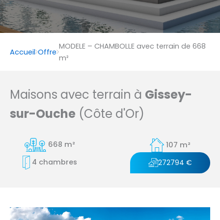
MODELE – CHAMBOLLE avec terrain de 668
Accueil
Offre
m²
Maisons avec terrain à
Gissey-
sur-Ouche
(Côte d'Or)
668 m²
107 m²
4 chambres
272794 €