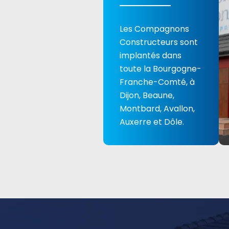
Les Compagnons
Constructeurs sont
implantés dans
toute la Bourgogne-
Franche-Comté, à
Dijon, Beaune,
Montbard, Avallon,
Auxerre et Dôle.