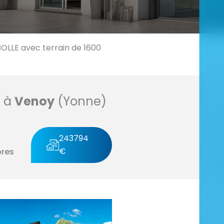
LLE avec terrain de 1600
n à
Venoy
(Yonne)
243794
€
res