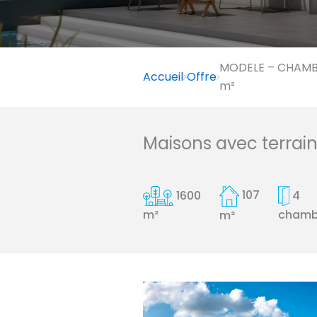
MODELE – CHAMBO
Accueil
Offre
m²
Maisons avec terrai
1600
107
4
chamb
m²
m²