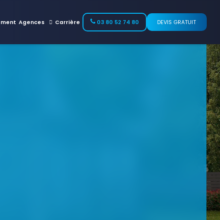
ement
Agences
Carrière
03 80 52 74 80
DEVIS GRATUIT