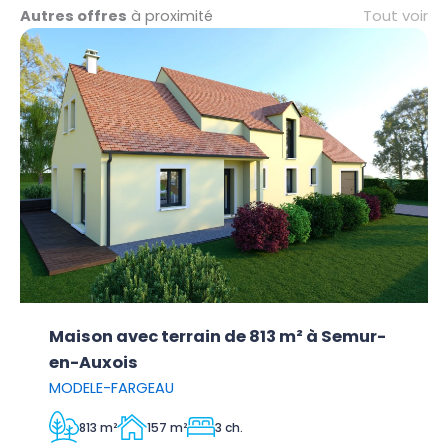
Tout voir
Autres offres
à proximité
Maison avec terrain de 813 m² à Semur-
en-Auxois
MODELE-FARGEAU
813 m²
157 m²
3 ch.