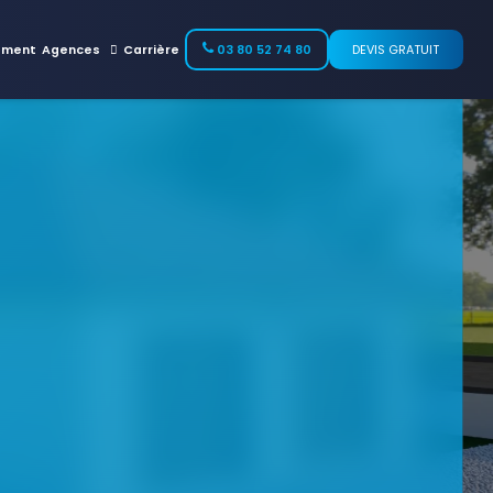
ement
Agences
Carrière
03 80 52 74 80
DEVIS GRATUIT