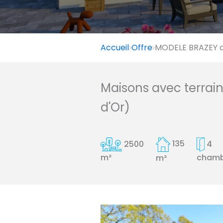
Accueil
Offre
MODELE BRAZEY a
Maisons avec terrai
d'Or)
2500
135
4
chamb
m²
m²