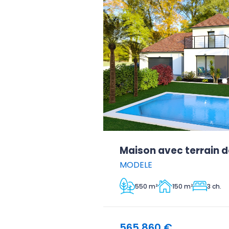
Maison avec terrain d
MODELE
550 m²
150 m²
3 ch.
565 860 €