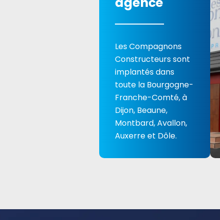
agence
Les Compagnons
Constructeurs sont
implantés dans
toute la Bourgogne-
Franche-Comté, à
Dijon, Beaune,
Montbard, Avallon,
Auxerre et Dôle.