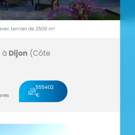
vec terrain de 2500 m²
n à
Dijon
(Côte
555402
€
res