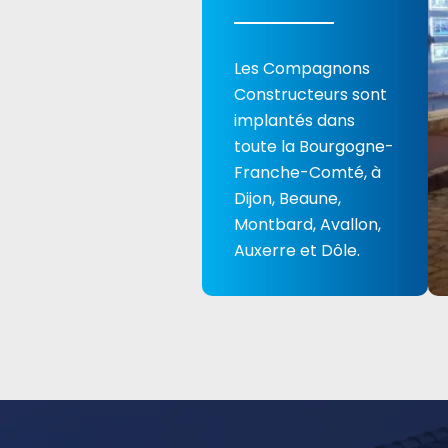
Les Compagnons
Constructeurs sont
implantés dans
toute la Bourgogne-
Franche-Comté, à
Dijon, Beaune,
Montbard, Avallon,
Auxerre et Dôle.