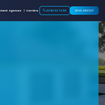
ement
Agences
Carrière
03 80 52 74 80
DEVIS GRATUIT