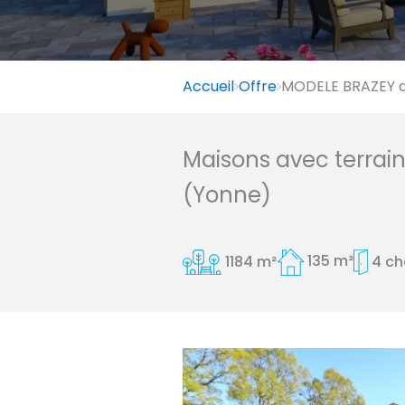
Accueil
Offre
MODELE BRAZEY av
Maisons avec terrai
(Yonne)
1184 m²
135 m²
4 c