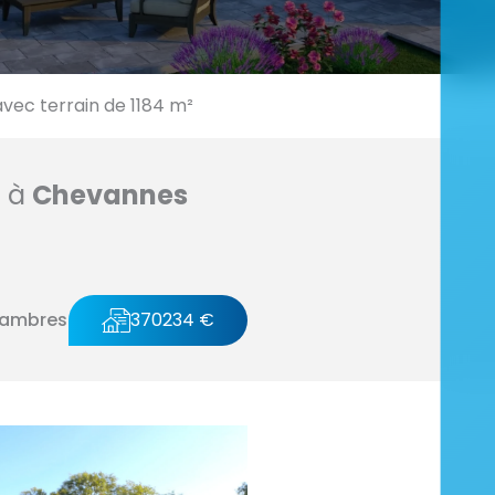
ec terrain de 1184 m²
n à
Chevannes
hambres
370234 €