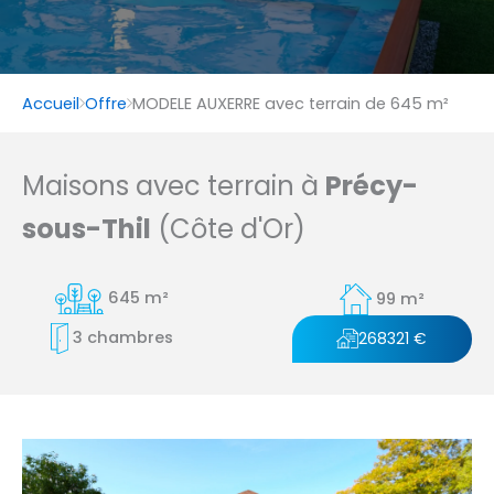
Accueil
Offre
MODELE AUXERRE avec terrain de 645 m²
Maisons avec terrain à
Précy-
sous-Thil
(Côte d'Or)
645 m²
99 m²
3 chambres
268321 €