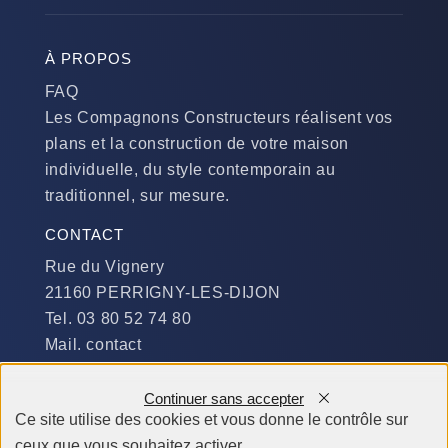
À PROPOS
FAQ
Les Compagnons Constructeurs réalisent vos
plans et la construction de votre maison
individuelle, du style contemporain au
traditionnel, sur mesure.
CONTACT
Rue du Vignery
21160 PERRIGNY-LES-DIJON
Tel. 03 80 52 74 80
Mail. contact
DISPONIBILITÉ
Continuer sans accepter
Du Lundi au Jeudi :
Ce site utilise des cookies et vous donne le contrôle sur
​de 9 h à 12 h et de 14 h à 19 h
ceux que vous souhaitez activer