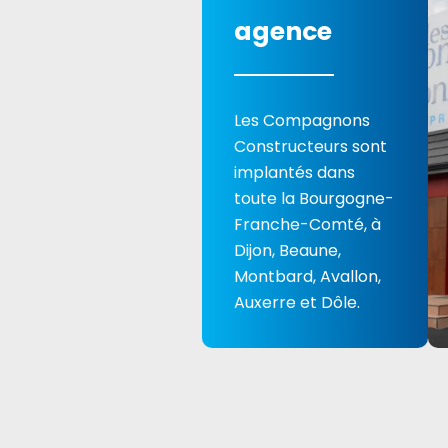
agence
Les Compagnons
Constructeurs sont
implantés dans
toute la Bourgogne-
Franche-Comté, à
Dijon, Beaune,
Montbard, Avallon,
Auxerre et Dôle.