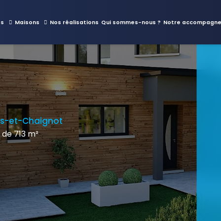
es
Maisons
Nos réalisations
Qui sommes-nous ?
Notre accompagn
is-et-Chaignot
 de 713 m²