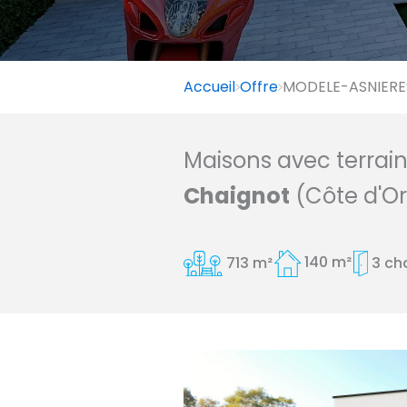
Accueil
Offre
MODELE-ASNIERES 
Maisons avec terrai
Chaignot
(Côte d'Or
713 m²
140 m²
3 ch