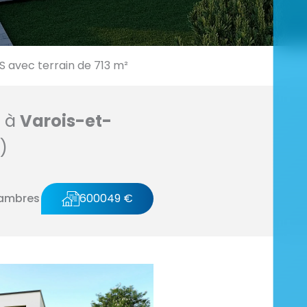
avec terrain de 713 m²
n à
Varois-et-
)
ambres
600049 €