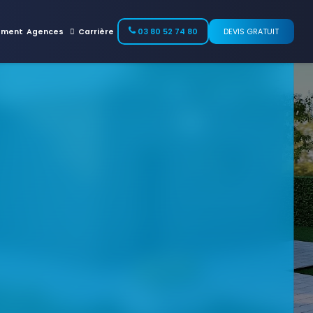
ement
Agences
Carrière
03 80 52 74 80
DEVIS GRATUIT