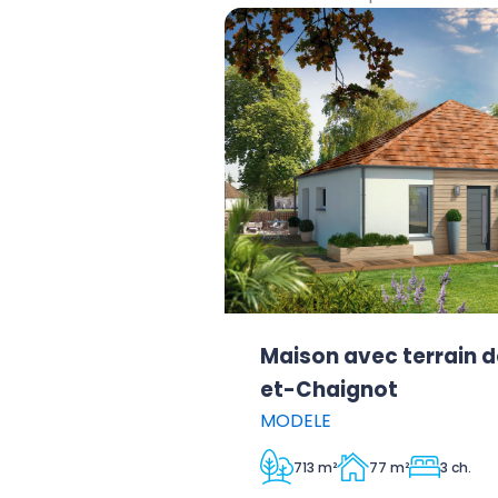
Maison avec terrain d
et-Chaignot
MODELE
713 m²
77 m²
3 ch.