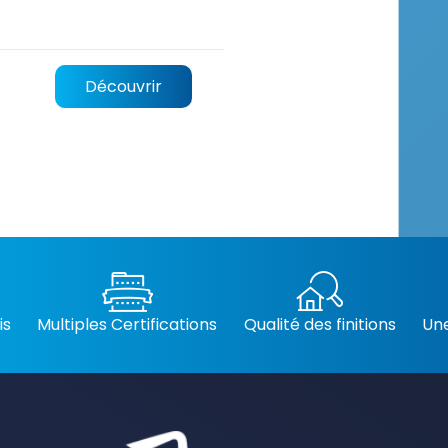
Découvrir
is
Multiples Certifications
Qualité des finitions
Une