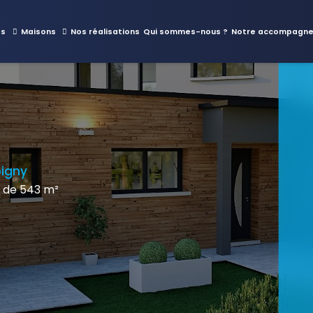
es
Maisons
Nos réalisations
Qui sommes-nous ?
Notre accompagn
oigny
 de 543 m²