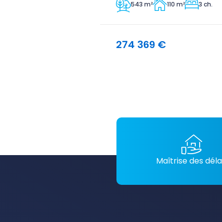
543 m²
110 m²
3 ch.
274 369 €
Maîtrise des déla