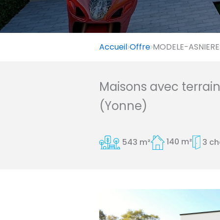
Accueil
Offre
MODELE-ASNIERES
Maisons avec terrai
(Yonne)
543 m²
140 m²
3 c