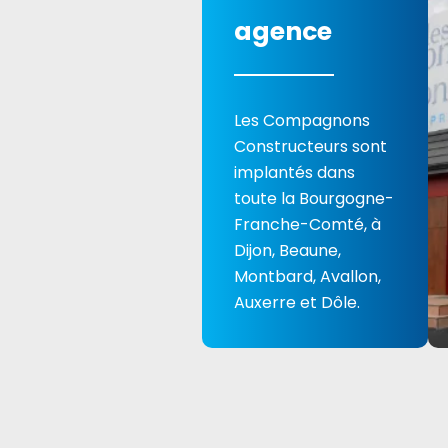
agence
Les Compagnons
Constructeurs sont
implantés dans
toute la Bourgogne-
Franche-Comté, à
Dijon, Beaune,
Montbard, Avallon,
Auxerre et Dôle.