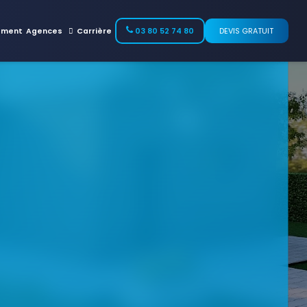
ement
Agences
Carrière
03 80 52 74 80
DEVIS GRATUIT