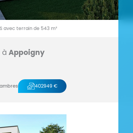
 avec terrain de 543 m²
n à
Appoigny
hambres
402949 €