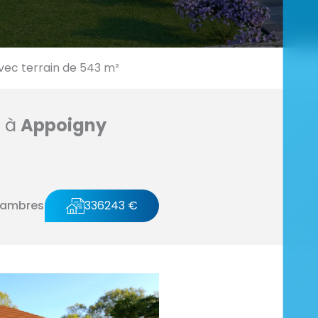
ec terrain de 543 m²
n à
Appoigny
hambres
336243 €