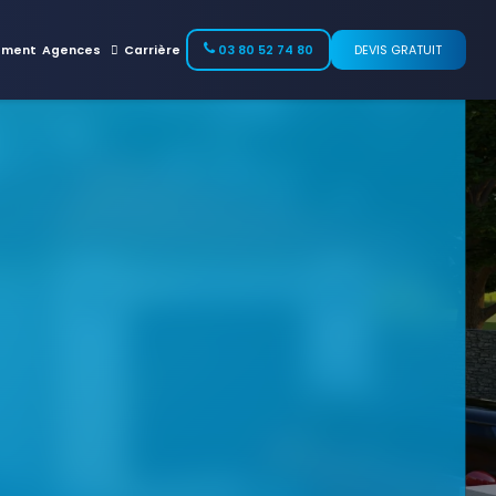
ement
Agences
Carrière
03 80 52 74 80
DEVIS GRATUIT