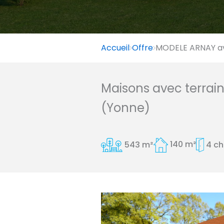
Accueil
Offre
MODELE ARNAY av
Maisons avec terrai
(Yonne)
543 m²
140 m²
4 c