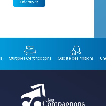
Découvrir
is
Multiples Certifications
Qualité des finitions
Une