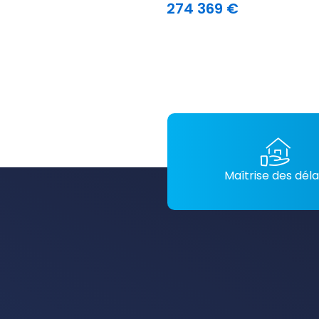
274 369 €
Maîtrise des déla