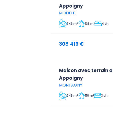
Appoigny
MODELE
543 m²
138 m²
4 ch.
308 416 €
Maison avec terrain d
Appoigny
MONTAGNY
543 m²
110 m²
3 ch.