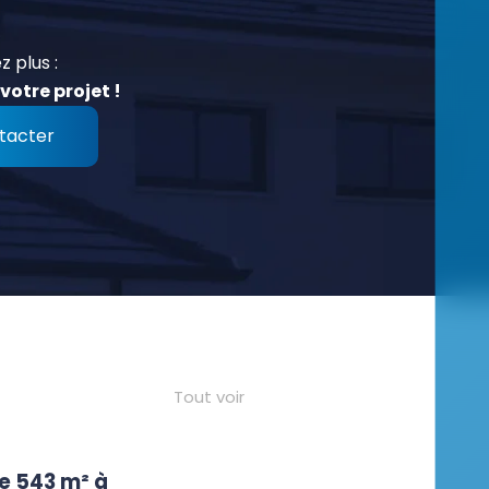
z plus :
votre projet !
tacter
Tout voir
e 543 m² à