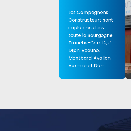
Les Compagnons
Constructeurs sont
implantés dans
toute la Bourgogne-
Franche-Comté, à
Dijon, Beaune,
Montbard, Avallon,
Auxerre et Dôle.