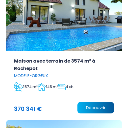
Maison avec terrain de 3574 m² à
Rochepot
MODELE-ORGEUX
3574 m²
145 m²
4 ch.
370 341 €
Découvrir