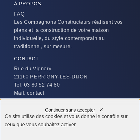
À PROPOS
FAQ
Les Compagnons Constructeurs réalisent vos
plans et la construction de votre maison
individuelle, du style contemporain au
traditionnel, sur mesure.
CONTACT
Rue du Vignery
21160 PERRIGNY-LES-DIJON
Tel. 03 80 52 74 80
Mail. contact
DISPONIBILITÉ
Continuer sans accepter
Du Lundi au Jeudi :
Ce site utilise des cookies et vous donne le contrôle sur
​de 9 h à 12 h et de 14 h à 19 h
ceux que vous souhaitez activer
Le Vendredi et le Samedi :
de 9 h à 12 h et de 14 h à 18 h