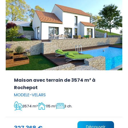
Maison avec terrain de 3574 m² à
Rochepot
MODELE-VELARS
3574 m²
115 m²
3 ch.
327 368 €
Découvrir