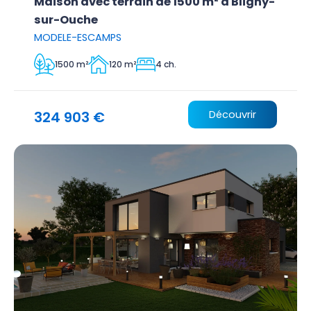
Maison avec terrain de 1500 m² à Bligny-
sur-Ouche
MODELE-ESCAMPS
1500 m²
120 m²
4 ch.
324 903 €
Découvrir