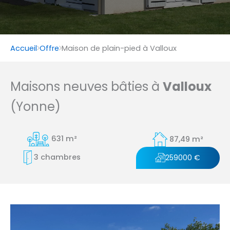
Accueil
Offre
Maison de plain-pied à Valloux
Maisons neuves bâties à
Valloux
(Yonne)
631 m²
87,49 m²
3 chambres
259000 €