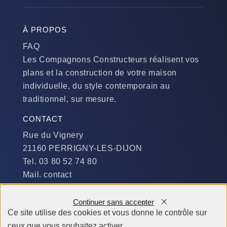
À PROPOS
FAQ
Les Compagnons Constructeurs réalisent vos
plans et la construction de votre maison
individuelle, du style contemporain au
traditionnel, sur mesure.
CONTACT
Rue du Vignery
21160 PERRIGNY-LES-DIJON
Tel. 03 80 52 74 80
Mail. contact
DISPONIBILITÉ
Continuer sans accepter
Du Lundi au Jeudi :
Ce site utilise des cookies et vous donne le contrôle sur
​de 9 h à 12 h et de 14 h à 19 h
ceux que vous souhaitez activer