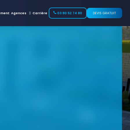
ement
Agences
Carrière
03 80 52 74 80
DEVIS GRATUIT