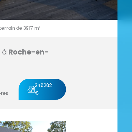
errain de 3917 m²
n à
Roche-en-
248282
€
res