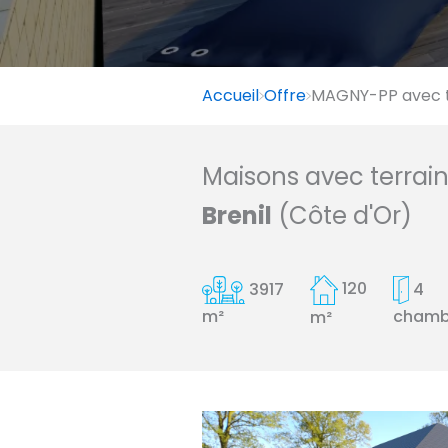
Accueil
Offre
MAGNY-PP avec t
Maisons avec terrai
Brenil
(Côte d'Or)
3917
120
4
chamb
m²
m²