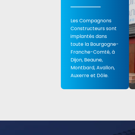
Les Compagnons
Constructeurs sont
implantés dans
toute la Bourgogne-
Franche-Comté, à
Dijon, Beaune,
Montbard, Avallon,
Auxerre et Dôle.