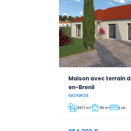
Maison avec terrain d
en-Brenil
MONROE
3917 m²
115 m²
3 ch.