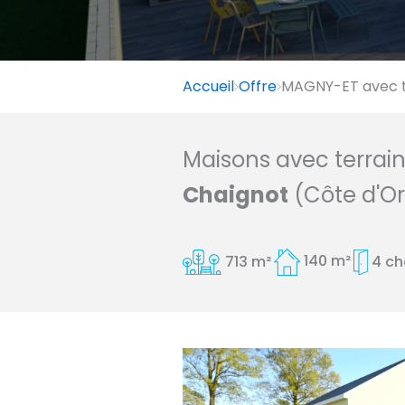
Accueil
Offre
MAGNY-ET avec te
Maisons avec terrai
Chaignot
(Côte d'Or
713 m²
140 m²
4 c