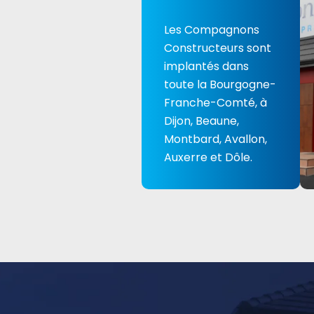
Les Compagnons
Constructeurs sont
implantés dans
toute la Bourgogne-
Franche-Comté, à
Dijon, Beaune,
Montbard, Avallon,
Auxerre et Dôle.