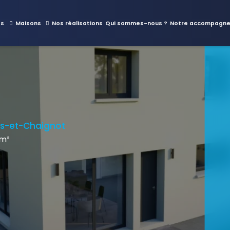
es
Maisons
Nos réalisations
Qui sommes-nous ?
Notre accompagn
is-et-Chaignot
 m²