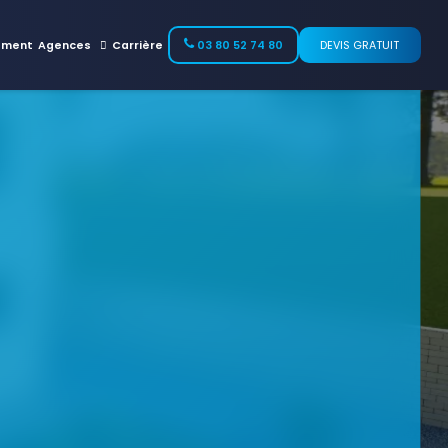
ement
Agences
Carrière
03 80 52 74 80
DEVIS GRATUIT