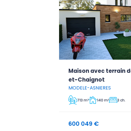
Maison avec terrain d
et-Chaignot
MODELE-ASNIERES
713 m²
140 m²
3 ch.
600 049 €