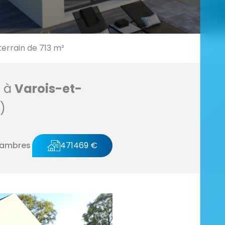
rrain de 713 m²
n à
Varois-et-
)
hambres
471469 €