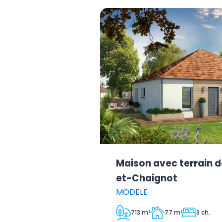
Maison avec terrain d
et-Chaignot
MODELE
713 m²
77 m²
3 ch.