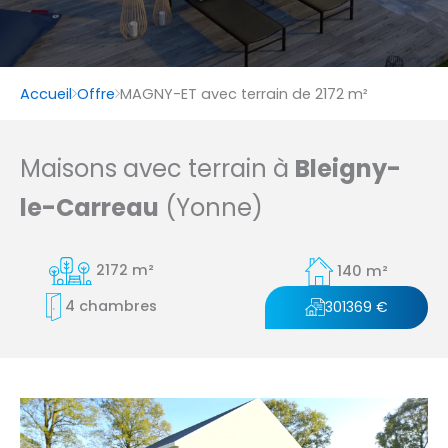
Accueil
Offre
MAGNY-ET avec terrain de 2172 m²
Maisons avec terrain à
Bleigny-
le-Carreau
(Yonne)
2172 m²
140 m²
4 chambres
301369 €