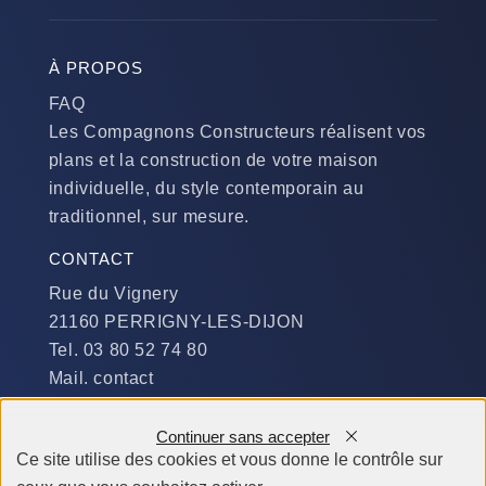
À PROPOS
FAQ
Les Compagnons Constructeurs réalisent vos
plans et la construction de votre maison
individuelle, du style contemporain au
traditionnel, sur mesure.
CONTACT
Rue du Vignery
21160 PERRIGNY-LES-DIJON
Tel. 03 80 52 74 80
Mail. contact
DISPONIBILITÉ
Continuer sans accepter
Du Lundi au Jeudi :
Ce site utilise des cookies et vous donne le contrôle sur
​de 9 h à 12 h et de 14 h à 19 h