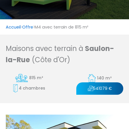
Accueil
Offre
M4 avec terrain de 815 m²
Maisons avec terrain à
Saulon-
la-Rue
(Côte d'Or)
815 m²
140 m²
4 chambres
541079 €