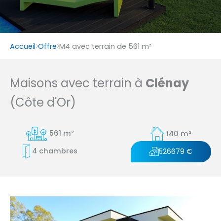
Accueil
Offre
M4 avec terrain de 561 m²
Maisons avec terrain à
Clénay
(Côte d'Or)
561 m²
140 m²
4 chambres
526679 €