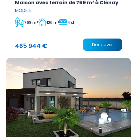
Maison avec terrain de 769 m² à Clénay
MODELE
769 m²
126 m²
4 ch.
465 944 €
Découvrir