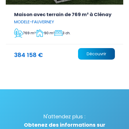
Maison avec terrain de 769 m² à Clénay
MODELE-FAUVERNEY
769 m²
90 m²
3 ch.
384 158 €
Découvrir
N'attendez plus :
Obtenez des informations sur