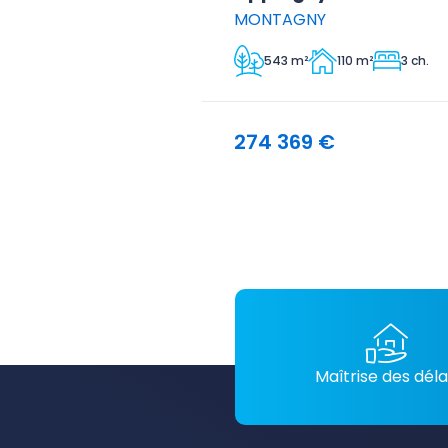
MONTAGNY
543 m²
110 m²
3 ch.
274 369 €
Maîtrise des déla