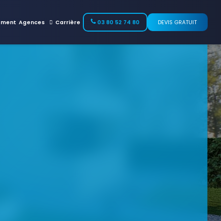
ement
Agences
Carrière
03 80 52 74 80
DEVIS GRATUIT