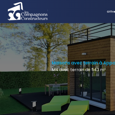
Offr
Maisons avec terrain à App
M4 avec terrain de 543 m²