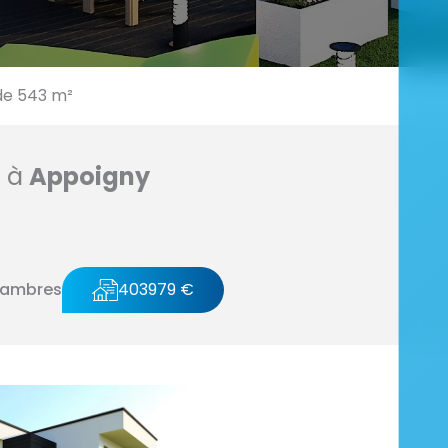
de 543 m²
n à
Appoigny
hambres
403979 €