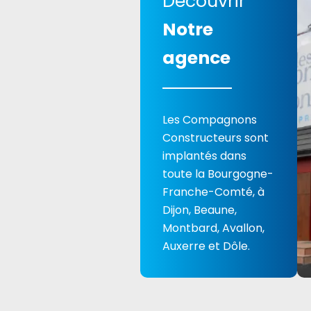
Découvrir
Notre
agence
Les Compagnons
Constructeurs sont
implantés dans
toute la Bourgogne-
Franche-Comté, à
Dijon, Beaune,
Montbard, Avallon,
Auxerre et Dôle.