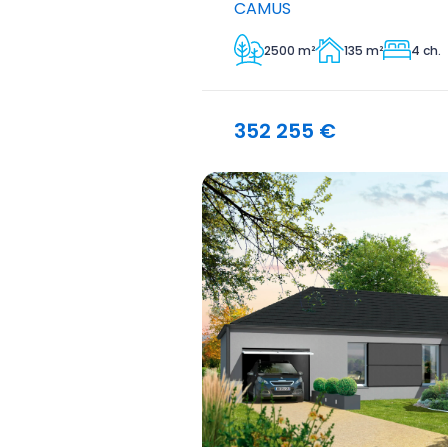
CAMUS
2500 m²
135 m²
4 ch.
352 255 €