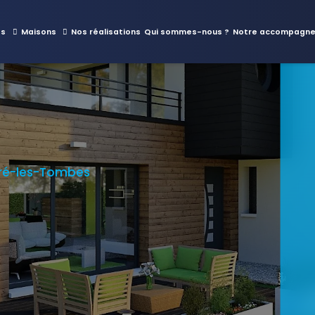
es
Maisons
Nos réalisations
Qui sommes-nous ?
Notre accompagn
rré-les-Tombes