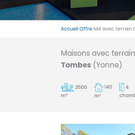
Accueil
Offre
M4 avec terrain 
Maisons avec terrai
Tombes
(Yonne)
2500
140
4
cham
m²
m²