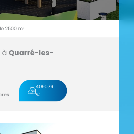
de 2500 m²
n à
Quarré-les-
409079
€
bres