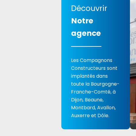
Découvrir
Notre
agence
Les Compagnons
Constructeurs sont
implantés dans
toute la Bourgogne-
Franche-Comté, à
Dijon, Beaune,
Montbard, Avallon,
Auxerre et Dôle.