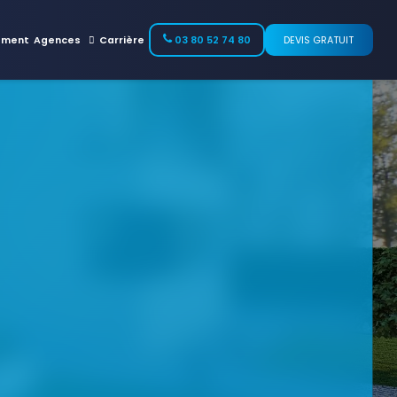
ement
Agences
Carrière
03 80 52 74 80
DEVIS GRATUIT