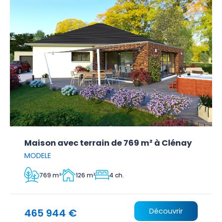
Maison avec terrain de 769 m² à Clénay
MODELE
769 m²
126 m²
4 ch.
465 944 €
Découvrir