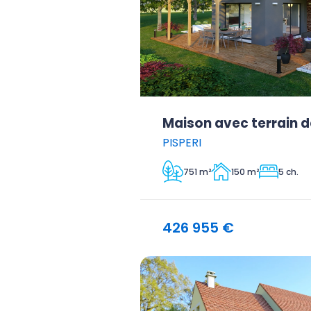
Maison avec terrain d
PISPERI
751 m²
150 m²
5 ch.
426 955 €