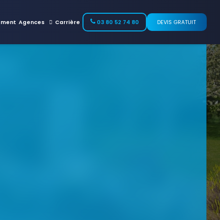
ement
Agences
Carrière
03 80 52 74 80
DEVIS GRATUIT