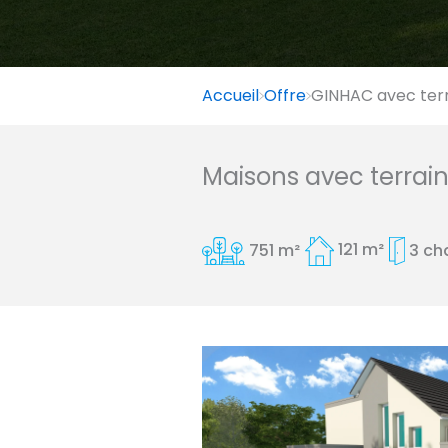
Accueil
Offre
GINHAC avec terr
Maisons avec terrai
751 m²
121 m²
3 ch