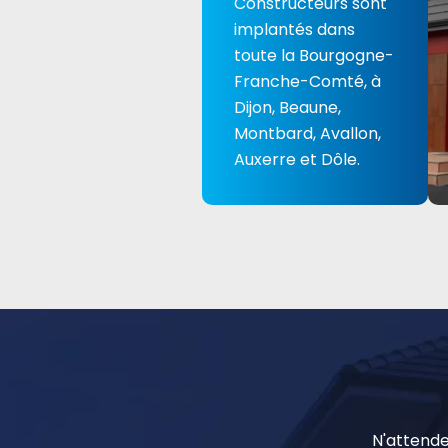
Constructeurs sont
implantés dans
toute la Bourgogne-
Franche-Comté, à
Dijon, Beaune,
Montbard, Avallon,
Auxerre et Dôle.
N'attende