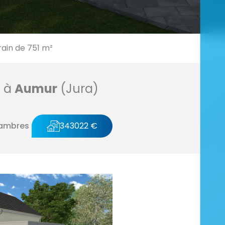
ain de 751 m²
n à
Aumur
(Jura)
ambres
343022 €