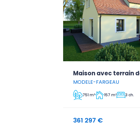
Maison avec terrain d
MODELE-FARGEAU
751 m²
157 m²
3 ch.
361 297 €